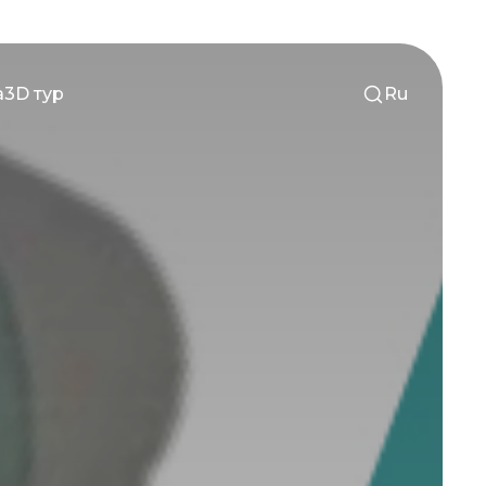
а
3D тур
Ru