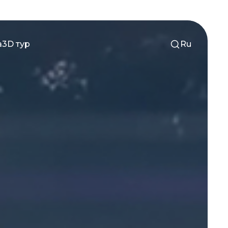
а
3D тур
Ru